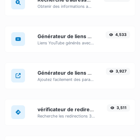
Obtenir des informations approximatives sur l'adresse IP.
4,533
Générateur de liens horodatés YouTube
Liens YouTube générés avec horodatage de début précis, utiles pour les utilisateurs mobiles.
3,927
Générateur de liens UTM
Ajoutez facilement des paramètres UTM valides et générez un lien traçable UTM.
3,511
vérificateur de redirection d'URL
Recherche les redirections 301 et 302 d'une URL spécifique. La recherche portera sur un maximum de 10 redirections.