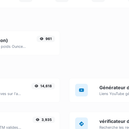
961
ton)
Convertissez facilement les unités de poids Ounces (oz) en US Tons (us ton) grâce à ce convertisseur simple.
14,618
Obtenir des informations approximatives sur l'adresse IP.
3,935
vérificateur 
Ajoutez facilement des paramètres UTM valides et générez un lien traçable UTM.