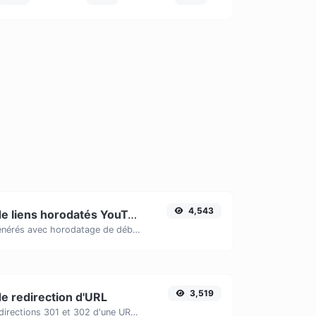
4,543
Générateur de liens horodatés YouTube
Liens YouTube générés avec horodatage de début précis, utiles pour les utilisateurs mobiles.
3,519
de redirection d'URL
Recherche les redirections 301 et 302 d'une URL spécifique. La recherche portera sur un maximum de 10 redirections.