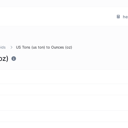
he
oids
US Tons (us ton) to Ounces (oz)
oz)