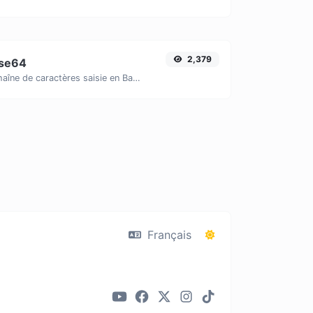
2,379
ase64
Encodez toute chaîne de caractères saisie en Base64.
Français