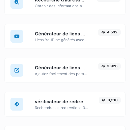
Obtenir des informations approximatives sur l'adresse IP.
4,532
Générateur de liens horodatés YouTube
Liens YouTube générés avec horodatage de début précis, utiles pour les utilisateurs mobiles.
3,926
Générateur de liens UTM
Ajoutez facilement des paramètres UTM valides et générez un lien traçable UTM.
3,510
vérificateur de redirection d'URL
Recherche les redirections 301 et 302 d'une URL spécifique. La recherche portera sur un maximum de 10 redirections.