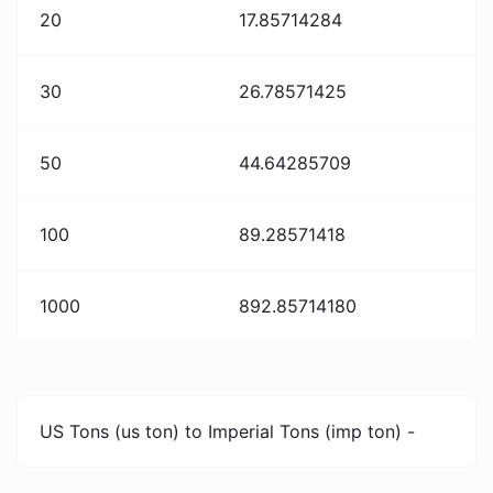
20
17.85714284
30
26.78571425
50
44.64285709
100
89.28571418
1000
892.85714180
US Tons (us ton) to Imperial Tons (imp ton) -