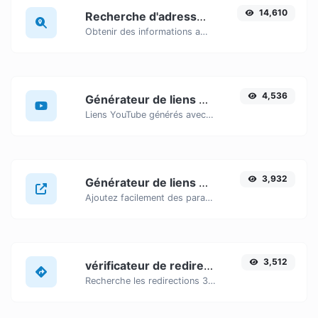
14,610
Recherche d'adresse IP
Obtenir des informations approximatives sur l'adresse IP.
4,536
Générateur de liens horodatés YouTube
Liens YouTube générés avec horodatage de début précis, utiles pour les utilisateurs mobiles.
3,932
Générateur de liens UTM
Ajoutez facilement des paramètres UTM valides et générez un lien traçable UTM.
3,512
vérificateur de redirection d'URL
Recherche les redirections 301 et 302 d'une URL spécifique. La recherche portera sur un maximum de 10 redirections.