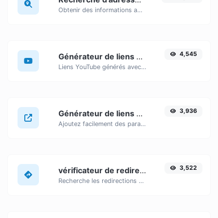
Obtenir des informations approximatives sur l'adresse IP.
4,545
Générateur de liens horodatés YouTube
Liens YouTube générés avec horodatage de début précis, utiles pour les utilisateurs mobiles.
3,936
Générateur de liens UTM
Ajoutez facilement des paramètres UTM valides et générez un lien traçable UTM.
3,522
vérificateur de redirection d'URL
Recherche les redirections 301 et 302 d'une URL spécifique. La recherche portera sur un maximum de 10 redirections.