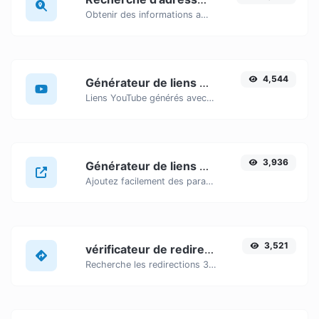
Obtenir des informations approximatives sur l'adresse IP.
4,544
Générateur de liens horodatés YouTube
Liens YouTube générés avec horodatage de début précis, utiles pour les utilisateurs mobiles.
3,936
Générateur de liens UTM
Ajoutez facilement des paramètres UTM valides et générez un lien traçable UTM.
3,521
vérificateur de redirection d'URL
Recherche les redirections 301 et 302 d'une URL spécifique. La recherche portera sur un maximum de 10 redirections.